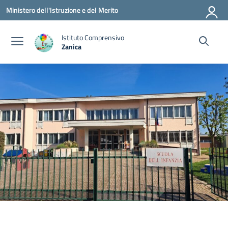
Vai ai contenuti
Vai al menu di navigazione
Vai al footer
Ministero dell'Istruzione e del Merito
Istituto Comprensivo
Zanica
— Visita la pagina iniziale della scuola