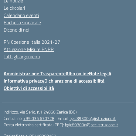
Le notizie
Le circolari
Calendario eventi
Bacheca sindacale
Dicono di noi
PN Coesione Italia 2021-27
Attuazione Misure PNRR
Tutti gli argomenti
Amministrazione Trasparente
Albo online
Note legali
Informativa privacy
Dichiarazione di accessibilità
Obiettivi di accessibilità
Indirizzo:
Via Serio, n.1 24050 Zanica (BG)
Centralino:
+39 035 670728
Email:
bgic89300q@istruzione.it
Posta elettronica certificata (PEC):
bgic89300q@pec.istruzione.it
Codice fiscale: 95118880160