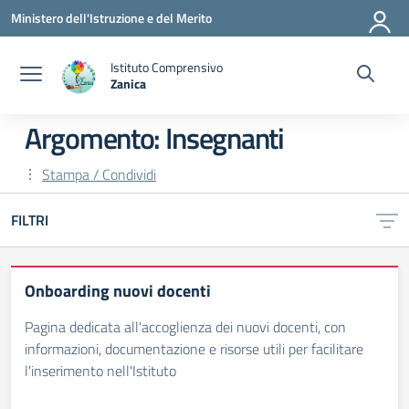
Vai ai contenuti
Vai al menu di navigazione
Vai al footer
Ministero dell'Istruzione e del Merito
Istituto Comprensivo
Zanica
— Visita la pagina iniziale della scuola
Argomento: Insegnanti
Stampa / Condividi
FILTRI
Onboarding nuovi docenti
Pagina dedicata all'accoglienza dei nuovi docenti, con
informazioni, documentazione e risorse utili per facilitare
l'inserimento nell'Istituto