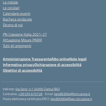
Le notizie
Le circolari
Calendario eventi
Bacheca sindacale
Dicono di noi
PN Coesione Italia 2021-27
Attuazione Misure PNRR
Tutti gli argomenti
Amministrazione Trasparente
Albo online
Note legali
Informativa privacy
Dichiarazione di accessibilità
Obiettivi di accessibilità
Indirizzo:
Via Serio, n.1 24050 Zanica (BG)
Centralino:
+39 035 670728
Email:
bgic89300q@istruzione.it
Posta elettronica certificata (PEC):
bgic89300q@pec.istruzione.it