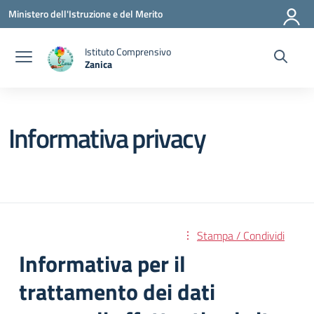
Vai ai contenuti
Vai al menu di navigazione
Vai al footer
Ministero dell'Istruzione e del Merito
Istituto Comprensivo
Zanica
— Visita la pagina iniziale della scuola
Informativa privacy
Stampa / Condividi
Informativa per il
trattamento dei dati