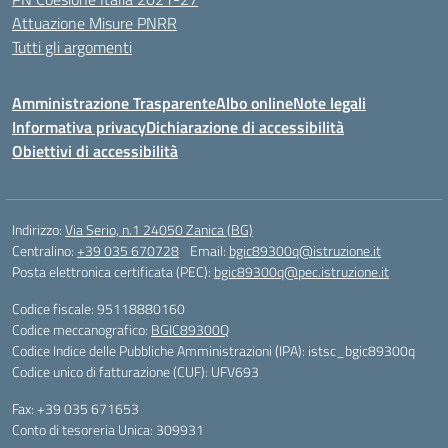
Attuazione Misure PNRR
Tutti gli argomenti
Amministrazione Trasparente
Albo online
Note legali
Informativa privacy
Dichiarazione di accessibilità
Obiettivi di accessibilità
Indirizzo:
Via Serio, n.1 24050 Zanica (BG)
Centralino:
+39 035 670728
Email:
bgic89300q@istruzione.it
Posta elettronica certificata (PEC):
bgic89300q@pec.istruzione.it
Codice fiscale: 95118880160
Codice meccanografico:
BGIC89300Q
Codice Indice delle Pubbliche Amministrazioni (IPA): istsc_bgic89300q
Codice unico di fatturazione (CUF): UFV693
Fax: +39 035 671653
Conto di tesoreria Unica: 309931