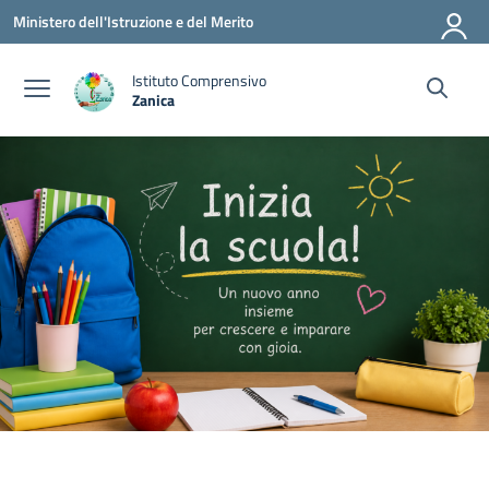
Vai ai contenuti
Vai al menu di navigazione
Vai al footer
Ministero dell'Istruzione e del Merito
Istituto Comprensivo
Zanica
— Visita la pagina iniziale della scuola