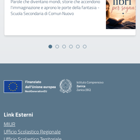
Parole che diventano mondi, storie che accendono
l'immaginazione e aprono le porte della fantasia -
Scuola Secondaria di Comun Nuovo
Istituto Comprensivo
Zanica
Zanica (BG)
— Visita la pagina iniziale della scuola
Link Esterni
MIUR
Ufficio Scolastico Regionale
Ufficio Scolastico Territoriale