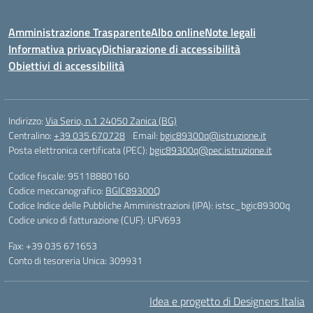
Amministrazione Trasparente
Albo online
Note legali
Informativa privacy
Dichiarazione di accessibilità
Obiettivi di accessibilità
Indirizzo:
Via Serio, n.1 24050 Zanica (BG)
Centralino:
+39 035 670728
Email:
bgic89300q@istruzione.it
Posta elettronica certificata (PEC):
bgic89300q@pec.istruzione.it
Codice fiscale: 95118880160
Codice meccanografico:
BGIC89300Q
Codice Indice delle Pubbliche Amministrazioni (IPA): istsc_bgic89300q
Codice unico di fatturazione (CUF): UFV693
Fax: +39 035 671653
Conto di tesoreria Unica: 309931
Idea e progetto di Designers Italia