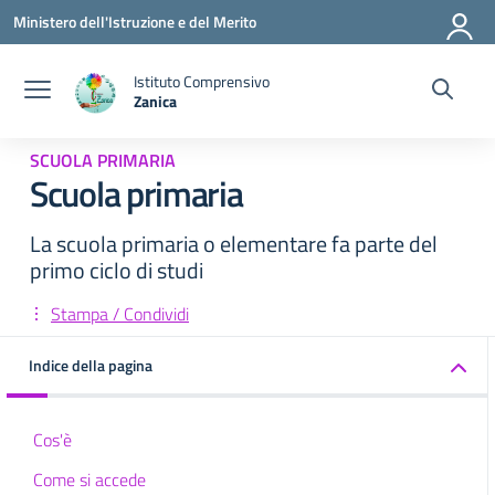
Vai ai contenuti
Vai al menu di navigazione
Vai al footer
Ministero dell'Istruzione e del Merito
Istituto Comprensivo
Zanica
— Visita la pagina iniziale della scuola
SCUOLA PRIMARIA
Scuola primaria
La scuola primaria o elementare fa parte del
primo ciclo di studi
Stampa / Condividi
Indice della pagina
Cos'è
Come si accede