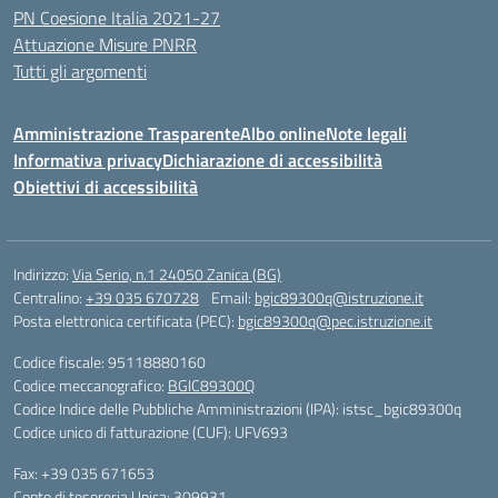
PN Coesione Italia 2021-27
Attuazione Misure PNRR
Tutti gli argomenti
Amministrazione Trasparente
Albo online
Note legali
Informativa privacy
Dichiarazione di accessibilità
Obiettivi di accessibilità
Indirizzo:
Via Serio, n.1 24050 Zanica (BG)
Centralino:
+39 035 670728
Email:
bgic89300q@istruzione.it
Posta elettronica certificata (PEC):
bgic89300q@pec.istruzione.it
Codice fiscale: 95118880160
Codice meccanografico:
BGIC89300Q
Codice Indice delle Pubbliche Amministrazioni (IPA): istsc_bgic89300q
Codice unico di fatturazione (CUF): UFV693
Fax: +39 035 671653
Conto di tesoreria Unica: 309931