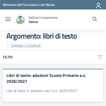
Vai ai contenuti
Vai al menu di navigazione
Vai al footer
Ministero dell'Istruzione e del Merito
Istituto Comprensivo
Zanica
— Visita la pagina iniziale della scuola
Argomento: libri di testo
Stampa / Condividi
FILTRI
Libri di testo: adozioni Scuole Primarie a.s.
2026/2027
Libri di testo in adozione per l'a.s. 2026/2027