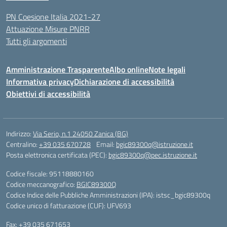
PN Coesione Italia 2021-27
Attuazione Misure PNRR
Tutti gli argomenti
Amministrazione Trasparente
Albo online
Note legali
Informativa privacy
Dichiarazione di accessibilità
Obiettivi di accessibilità
Indirizzo:
Via Serio, n.1 24050 Zanica (BG)
Centralino:
+39 035 670728
Email:
bgic89300q@istruzione.it
Posta elettronica certificata (PEC):
bgic89300q@pec.istruzione.it
Codice fiscale: 95118880160
Codice meccanografico:
BGIC89300Q
Codice Indice delle Pubbliche Amministrazioni (IPA): istsc_bgic89300q
Codice unico di fatturazione (CUF): UFV693
Fax: +39 035 671653