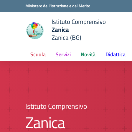
Vai ai contenuti
Vai al menu di navigazione
Vai al footer
Ministero dell'Istruzione e del Merito
Istituto Comprensivo
Zanica
Zanica (BG)
Scuola
Servizi
Novità
Didattica
Istituto Comprensivo
Zanica