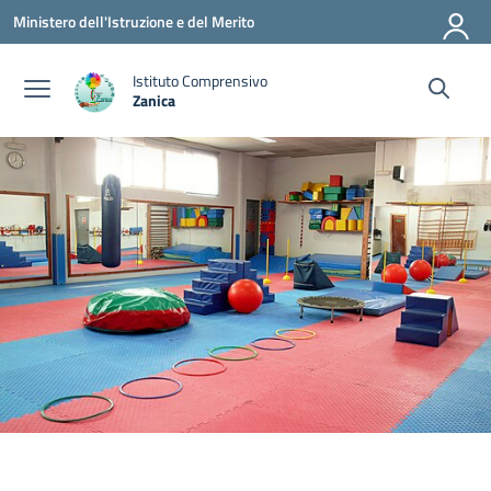
Vai ai contenuti
Vai al menu di navigazione
Vai al footer
Ministero dell'Istruzione e del Merito
Istituto Comprensivo
Zanica
— Visita la pagina iniziale della scuola