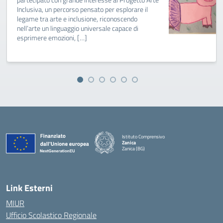
Inclusiva, un percorso pensato per esplorare il
legame tra arte e inclusione, riconoscendo
nell’arte un linguaggio universale capace di
esprimere emozioni, […]
Istituto Comprensivo
Zanica
Zanica (BG)
— Visita la pagina iniziale della scuola
Link Esterni
MIUR
Ufficio Scolastico Regionale