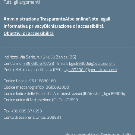
Tutti gli argomenti
Amministrazione Trasparente
Albo online
Note legali
Informativa privacy
Dichiarazione di accessibilità
Obiettivi di accessibilità
Indirizzo:
Via Serio, n.1 24050 Zanica (BG)
Centralino:
+39 035 670728
Email:
bgic89300q@istruzione.it
Posta elettronica certificata (PEC):
bgic89300q@pec.istruzione.it
Codice fiscale: 95118880160
Codice meccanografico:
BGIC89300Q
Codice Indice delle Pubbliche Amministrazioni (IPA): istsc_bgic89300q
Codice unico di fatturazione (CUF): UFV693
Fax: +39 035 671653
Conto di tesoreria Unica: 309931
Idea e progetto di Designers Italia