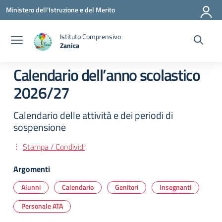
Vai ai contenuti
Vai al menu di navigazione
Vai al footer
Ministero dell'Istruzione e del Merito
Istituto Comprensivo
Zanica
— Visita la pagina iniziale della scuola
Calendario dell’anno scolastico
2026/27
Calendario delle attività e dei periodi di
sospensione
Stampa / Condividi
Argomenti
Alunni
Calendario
Genitori
Insegnanti
Personale ATA