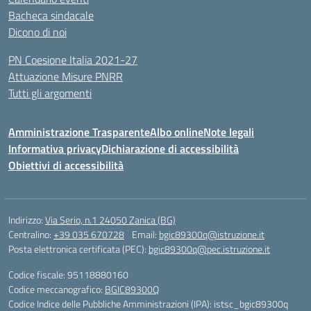
Bacheca sindacale
Dicono di noi
PN Coesione Italia 2021-27
Attuazione Misure PNRR
Tutti gli argomenti
Amministrazione Trasparente
Albo online
Note legali
Informativa privacy
Dichiarazione di accessibilità
Obiettivi di accessibilità
Indirizzo:
Via Serio, n.1 24050 Zanica (BG)
Centralino:
+39 035 670728
Email:
bgic89300q@istruzione.it
Posta elettronica certificata (PEC):
bgic89300q@pec.istruzione.it
Codice fiscale: 95118880160
Codice meccanografico:
BGIC89300Q
Codice Indice delle Pubbliche Amministrazioni (IPA): istsc_bgic89300q