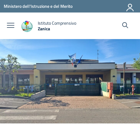
Vai ai contenuti
Vai al menu di navigazione
Vai al footer
Ministero dell'Istruzione e del Merito
Istituto Comprensivo
Zanica
— Visita la pagina iniziale della scuola