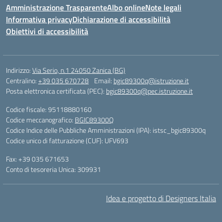
Amministrazione Trasparente
Albo online
Note legali
Informativa privacy
Dichiarazione di accessibilità
Obiettivi di accessibilità
Indirizzo:
Via Serio, n.1 24050 Zanica (BG)
Centralino:
+39 035 670728
Email:
bgic89300q@istruzione.it
Posta elettronica certificata (PEC):
bgic89300q@pec.istruzione.it
Codice fiscale: 95118880160
Codice meccanografico:
BGIC89300Q
Codice Indice delle Pubbliche Amministrazioni (IPA): istsc_bgic89300q
Codice unico di fatturazione (CUF): UFV693
Fax: +39 035 671653
Conto di tesoreria Unica: 309931
Idea e progetto di Designers Italia