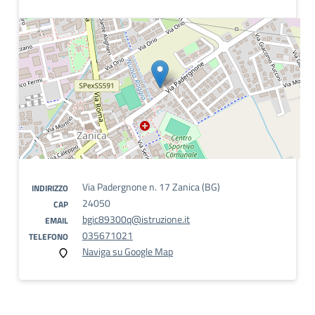
Via Padergnone n. 17 Zanica (BG)
INDIRIZZO
24050
CAP
bgic89300q@istruzione.it
EMAIL
035671021
TELEFONO
Naviga su Google Map