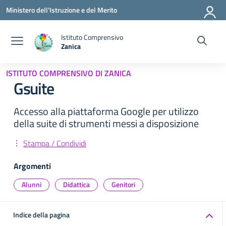
Vai ai contenuti
Vai al menu di navigazione
Vai al footer
Ministero dell'Istruzione e del Merito
Istituto Comprensivo
Zanica
— Visita la pagina iniziale della scuola
ISTITUTO COMPRENSIVO DI ZANICA
Gsuite
Accesso alla piattaforma Google per utilizzo
della suite di strumenti messi a disposizione
Stampa / Condividi
Argomenti
Alunni
Didattica
Genitori
Indice della pagina