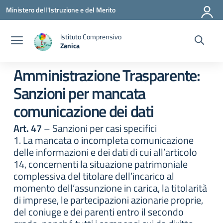
Vai ai contenuti
Vai al menu di navigazione
Vai al footer
Ministero dell'Istruzione e del Merito
Istituto Comprensivo
Zanica
— Visita la pagina iniziale della scuola
Amministrazione Trasparente:
Sanzioni per mancata
comunicazione dei dati
Art. 47
– Sanzioni per casi specifici
1. La mancata o incompleta comunicazione
delle informazioni e dei dati di cui all’articolo
14, concernenti la situazione patrimoniale
complessiva del titolare dell’incarico al
momento dell’assunzione in carica, la titolarità
di imprese, le partecipazioni azionarie proprie,
del coniuge e dei parenti entro il secondo