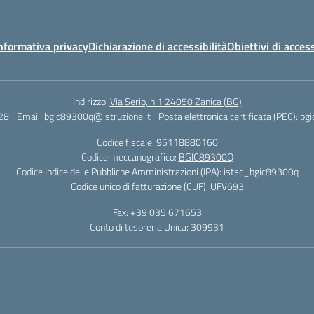
nformativa privacy
Dichiarazione di accessibilità
Obiettivi di access
Indirizzo:
Via Serio, n.1 24050 Zanica (BG)
28
Email:
bgic89300q@istruzione.it
Posta elettronica certificata (PEC):
bgi
Codice fiscale: 95118880160
Codice meccanografico:
BGIC89300Q
Codice Indice delle Pubbliche Amministrazioni (IPA): istsc_bgic89300q
Codice unico di fatturazione (CUF): UFV693
Fax: +39 035 671653
Conto di tesoreria Unica: 309931