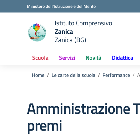
Vai ai contenuti
Vai al menu di navigazione
Vai al footer
Ministero dell'Istruzione e del Merito
Istituto Comprensivo
Zanica
e della scuola
Zanica (BG)
— Visita la pagina iniziale del
Scuola
Servizi
Novità
Didattica
Home
Le carte della scuola
Performance
A
Amministrazione T
premi