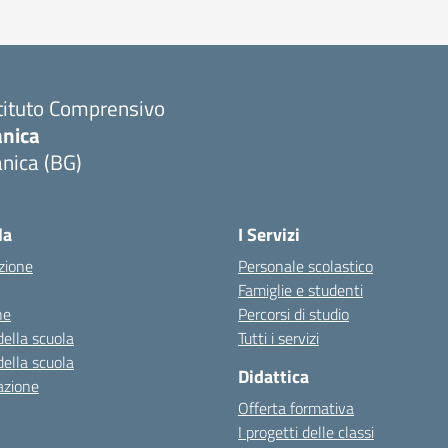
tituto Comprensivo
anica
nica (BG)
Visita la pagina iniziale della scuola
la
I Servizi
zione
Personale scolastico
Famiglie e studenti
ne
Percorsi di studio
della scuola
Tutti i servizi
della scuola
Didattica
azione
Offerta formativa
I progetti delle classi