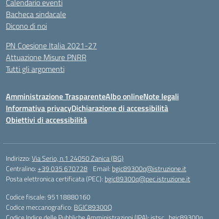
Calendario eventi
Bacheca sindacale
Dicono di noi
PN Coesione Italia 2021-27
Attuazione Misure PNRR
Tutti gli argomenti
Amministrazione Trasparente
Albo online
Note legali
Informativa privacy
Dichiarazione di accessibilità
Obiettivi di accessibilità
Indirizzo:
Via Serio, n.1 24050 Zanica (BG)
Centralino:
+39 035 670728
Email:
bgic89300q@istruzione.it
Posta elettronica certificata (PEC):
bgic89300q@pec.istruzione.it
Codice fiscale: 95118880160
Codice meccanografico:
BGIC89300Q
Codice Indice delle Pubbliche Amministrazioni (IPA): istsc_bgic89300q