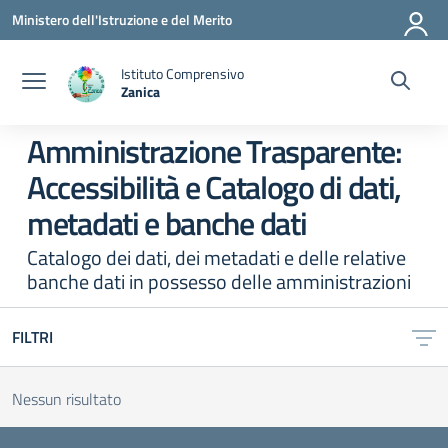
Vai ai contenuti
Vai al menu di navigazione
Vai al footer
Ministero dell'Istruzione e del Merito
Istituto Comprensivo
Zanica
— Visita la pagina iniziale della scuola
Amministrazione Trasparente:
Accessibilità e Catalogo di dati,
metadati e banche dati
Catalogo dei dati, dei metadati e delle relative
banche dati in possesso delle amministrazioni
FILTRI
Nessun risultato