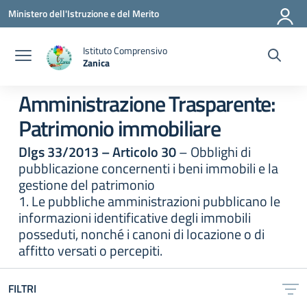
Vai ai contenuti
Vai al menu di navigazione
Vai al footer
Ministero dell'Istruzione e del Merito
Istituto Comprensivo
Zanica
— Visita la pagina iniziale della scuola
Amministrazione Trasparente:
Patrimonio immobiliare
Dlgs 33/2013 – Articolo 30
– Obblighi di
pubblicazione concernenti i beni immobili e la
gestione del patrimonio
1. Le pubbliche amministrazioni pubblicano le
informazioni identificative degli immobili
posseduti, nonché i canoni di locazione o di
affitto versati o percepiti.
FILTRI