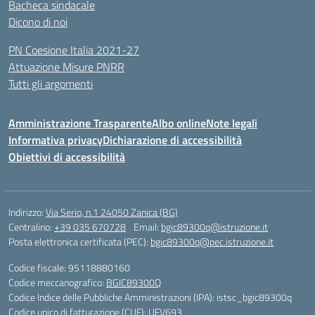
Bacheca sindacale
Dicono di noi
PN Coesione Italia 2021-27
Attuazione Misure PNRR
Tutti gli argomenti
Amministrazione Trasparente
Albo online
Note legali
Informativa privacy
Dichiarazione di accessibilità
Obiettivi di accessibilità
Indirizzo:
Via Serio, n.1 24050 Zanica (BG)
Centralino:
+39 035 670728
Email:
bgic89300q@istruzione.it
Posta elettronica certificata (PEC):
bgic89300q@pec.istruzione.it
Codice fiscale: 95118880160
Codice meccanografico:
BGIC89300Q
Codice Indice delle Pubbliche Amministrazioni (IPA): istsc_bgic89300q
Codice unico di fatturazione (CUF): UFV693