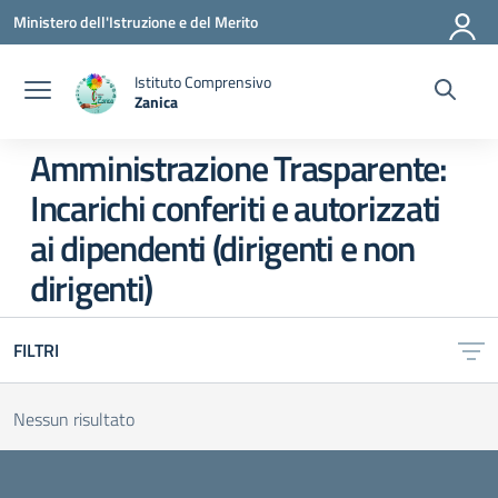
Vai ai contenuti
Vai al menu di navigazione
Vai al footer
Ministero dell'Istruzione e del Merito
Istituto Comprensivo
Zanica
— Visita la pagina iniziale della scuola
Amministrazione Trasparente:
Incarichi conferiti e autorizzati
ai dipendenti (dirigenti e non
dirigenti)
FILTRI
Nessun risultato