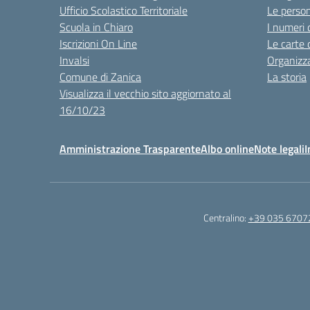
Ufficio Scolastico Territoriale
Le perso
Scuola in Chiaro
I numeri 
Iscrizioni On Line
Le carte 
Invalsi
Organizz
Comune di Zanica
La storia
Visualizza il vecchio sito aggiornato al
16/10/23
Amministrazione Trasparente
Albo online
Note legali
I
Centralino:
+39 035 6707