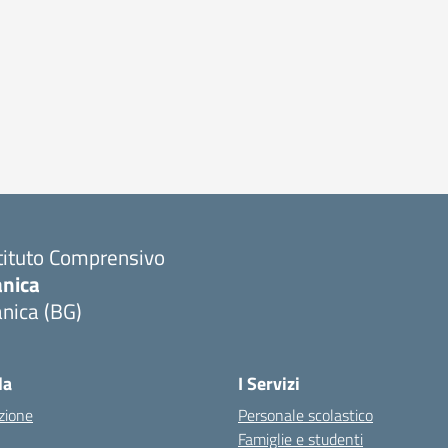
tituto Comprensivo
anica
nica (BG)
Visita la pagina iniziale della scuola
la
I Servizi
zione
Personale scolastico
Famiglie e studenti