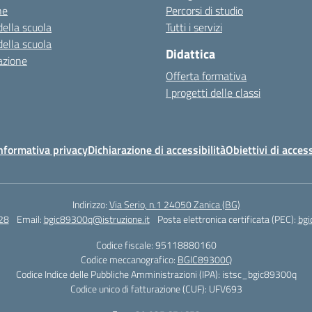
ne
Percorsi di studio
della scuola
Tutti i servizi
della scuola
Didattica
azione
Offerta formativa
I progetti delle classi
nformativa privacy
Dichiarazione di accessibilità
Obiettivi di access
Indirizzo:
Via Serio, n.1 24050 Zanica (BG)
28
Email:
bgic89300q@istruzione.it
Posta elettronica certificata (PEC):
bgi
Codice fiscale: 95118880160
Codice meccanografico:
BGIC89300Q
Codice Indice delle Pubbliche Amministrazioni (IPA): istsc_bgic89300q
Codice unico di fatturazione (CUF): UFV693