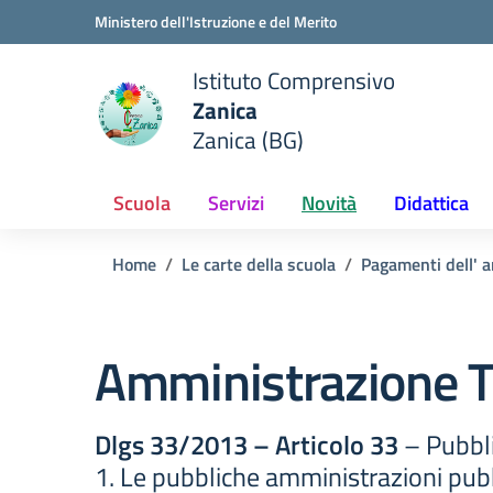
Vai ai contenuti
Vai al menu di navigazione
Vai al footer
Ministero dell'Istruzione e del Merito
Istituto Comprensivo
Zanica
e della scuola
Zanica (BG)
— Visita la pagina iniziale del
Scuola
Servizi
Novità
Didattica
Home
Le carte della scuola
Pagamenti dell' 
Amministrazione T
Dlgs 33/2013 – Articolo 33
– Pubbli
1. Le pubbliche amministrazioni pubbl