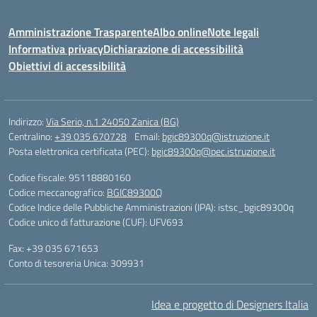
Amministrazione Trasparente
Albo online
Note legali
Informativa privacy
Dichiarazione di accessibilità
Obiettivi di accessibilità
Indirizzo:
Via Serio, n.1 24050 Zanica (BG)
Centralino:
+39 035 670728
Email:
bgic89300q@istruzione.it
Posta elettronica certificata (PEC):
bgic89300q@pec.istruzione.it
Codice fiscale: 95118880160
Codice meccanografico:
BGIC89300Q
Codice Indice delle Pubbliche Amministrazioni (IPA): istsc_bgic89300q
Codice unico di fatturazione (CUF): UFV693
Fax: +39 035 671653
Conto di tesoreria Unica: 309931
Idea e progetto di Designers Italia