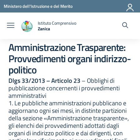
Vai ai contenuti
Vai al menu di navigazione
Vai al footer
Ministero dell'Istruzione e del Merito
Istituto Comprensivo
Zanica
— Visita la pagina iniziale della scuola
Amministrazione Trasparente:
Provvedimenti organi indirizzo-
politico
Dlgs 33/2013 – Articolo 23
– Obblighi di
pubblicazione concernenti i provvedimenti
amministrativi
1. Le pubbliche amministrazioni pubblicano e
aggiornano ogni sei mesi, in distinte partizioni
della sezione «Amministrazione trasparente»,
gli elenchi dei provvedimenti adottati dagli
organi di indirizzo politico e dai dirigenti, con