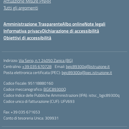
Attuazione Misure PNRR
Tutti gli argomenti
Amministrazione Trasparente
Albo online
Note legali
Informativa privacy
Dichiarazione di accessibilità
Obiettivi di accessibilità
Indirizzo:
Via Serio, n.1 24050 Zanica (BG)
Centralino:
+39 035 670728
Email:
bgic89300q@istruzione.it
Posta elettronica certificata (PEC):
bgic89300q@pec.istruzione.it
Codice fiscale: 95118880160
Codice meccanografico:
BGIC89300Q
Codice Indice delle Pubbliche Amministrazioni (IPA): istsc_bgic89300q
Codice unico di fatturazione (CUF): UFV693
Fax: +39 035 671653
Conto di tesoreria Unica: 309931