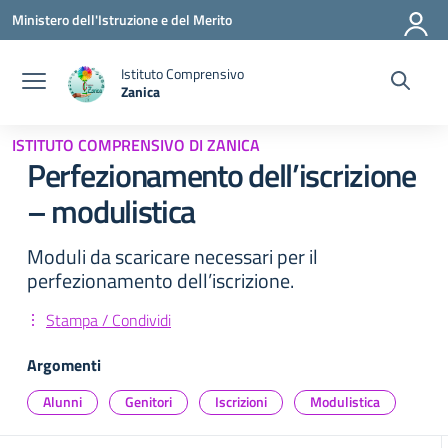
Vai ai contenuti
Vai al menu di navigazione
Vai al footer
Ministero dell'Istruzione e del Merito
Istituto Comprensivo
Zanica
— Visita la pagina iniziale della scuola
ISTITUTO COMPRENSIVO DI ZANICA
Perfezionamento dell’iscrizione
– modulistica
Moduli da scaricare necessari per il
perfezionamento dell’iscrizione.
Stampa / Condividi
Argomenti
Alunni
Genitori
Iscrizioni
Modulistica