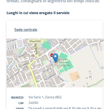
firmati, consegnarli in segreteria nei tempi indicati
Luoghi in cui viene erogato il servizio
Sede centrale
Via Serio 1, Zanica (BG)
INDIRIZZO
24050
CAP
Da lunedì a venerdì dalle ore 8.30 alle ore 9.30 e per
ORARI