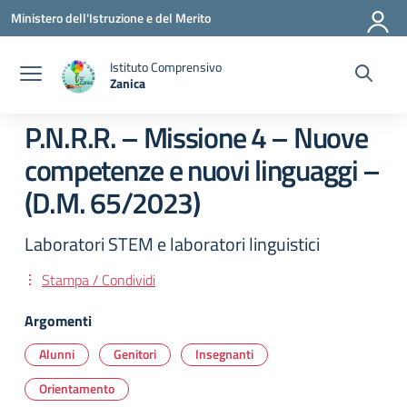
Vai ai contenuti
Vai al menu di navigazione
Vai al footer
Ministero dell'Istruzione e del Merito
Istituto Comprensivo
Zanica
— Visita la pagina iniziale della scuola
P.N.R.R. – Missione 4 – Nuove
competenze e nuovi linguaggi –
(D.M. 65/2023)
Laboratori STEM e laboratori linguistici
Stampa / Condividi
Argomenti
Alunni
Genitori
Insegnanti
Orientamento