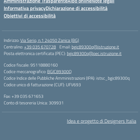
Amministrazione Trasparente
Albo online
Note legali
Informativa privacy
Dichiarazione di accessibilità
Obiettivi di accessibilità
Indirizzo:
Via Serio, n.1 24050 Zanica (BG)
Centralino:
+39 035 670728
Email:
bgic89300q@istruzione.it
Posta elettronica certificata (PEC):
bgic89300q@pec.istruzione.it
Codice fiscale: 95118880160
Codice meccanografico:
BGIC89300Q
Codice Indice delle Pubbliche Amministrazioni (IPA): istsc_bgic89300q
Codice unico di fatturazione (CUF): UFV693
Fax: +39 035 671653
Conto di tesoreria Unica: 309931
Idea e progetto di Designers Italia