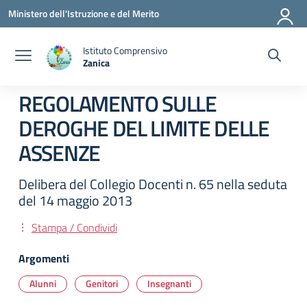
Vai ai contenuti
Vai al menu di navigazione
Vai al footer
Ministero dell'Istruzione e del Merito
Istituto Comprensivo
Zanica
— Visita la pagina iniziale della scuola
REGOLAMENTO SULLE
DEROGHE DEL LIMITE DELLE
ASSENZE
Delibera del Collegio Docenti n. 65 nella seduta
del 14 maggio 2013
Stampa / Condividi
Argomenti
Alunni
Genitori
Insegnanti