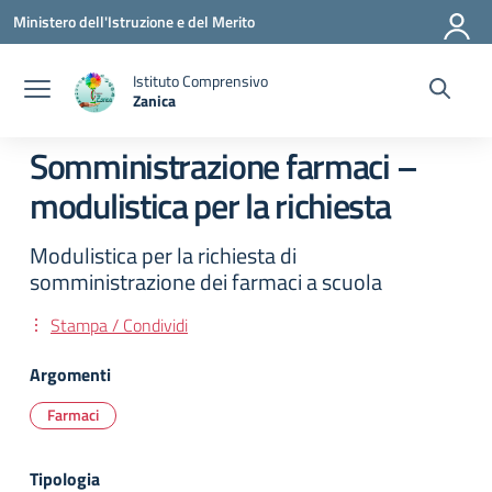
Vai ai contenuti
Vai al menu di navigazione
Vai al footer
Ministero dell'Istruzione e del Merito
Istituto Comprensivo
Zanica
— Visita la pagina iniziale della scuola
Somministrazione farmaci –
modulistica per la richiesta
Modulistica per la richiesta di
somministrazione dei farmaci a scuola
Stampa / Condividi
Argomenti
Farmaci
Tipologia