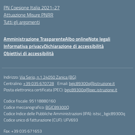
PN Coesione Italia 2021-27
Attuazione Misure PNRR
Tutti gli argomenti
Amministrazione Trasparente
Albo online
Note legali
Informativa privacy
Dichiarazione di accessibilità
Obiettivi di accessibilità
Indirizzo:
Via Serio, n.1 24050 Zanica (BG)
Centralino:
+39 035 670728
Email:
bgic89300q@istruzione.it
Posta elettronica certificata (PEC):
bgic89300q@pec.istruzione.it
Codice fiscale: 95118880160
Codice meccanografico:
BGIC89300Q
Codice Indice delle Pubbliche Amministrazioni (IPA): istsc_bgic89300q
Codice unico di fatturazione (CUF): UFV693
Fax: +39 035 671653