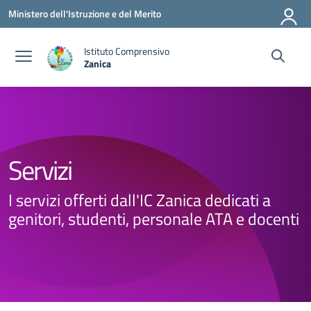
Vai ai contenuti
Vai al menu di navigazione
Vai al footer
Ministero dell'Istruzione e del Merito
Istituto Comprensivo
Zanica
— Visita la pagina iniziale della scuola
Servizi
I servizi offerti dall'IC Zanica dedicati a
genitori, studenti, personale ATA e docenti