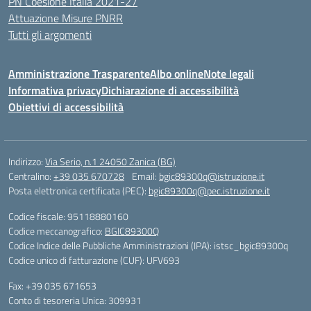
PN Coesione Italia 2021-27
Attuazione Misure PNRR
Tutti gli argomenti
Amministrazione Trasparente
Albo online
Note legali
Informativa privacy
Dichiarazione di accessibilità
Obiettivi di accessibilità
Indirizzo:
Via Serio, n.1 24050 Zanica (BG)
Centralino:
+39 035 670728
Email:
bgic89300q@istruzione.it
Posta elettronica certificata (PEC):
bgic89300q@pec.istruzione.it
Codice fiscale: 95118880160
Codice meccanografico:
BGIC89300Q
Codice Indice delle Pubbliche Amministrazioni (IPA): istsc_bgic89300q
Codice unico di fatturazione (CUF): UFV693
Fax: +39 035 671653
Conto di tesoreria Unica: 309931