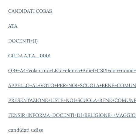
CANDIDATI COBAS
ATA
DOCENTI+(1)
GILDA A.T.A._0001
QR++A4+Volantino+LIsta+elenco+Anief+CSPI+con+nome+l
APPELLO+AL+VOTO+PER+NOI+SCUOLA+BENE+COMUN
PRESENTAZIONE+LISTE+NOI+SCUOLA+BENE+COMUN
FENSIR+INFORMA+DOCENTI+DI+RELIGIONE++MAGGIO
candidati udiss