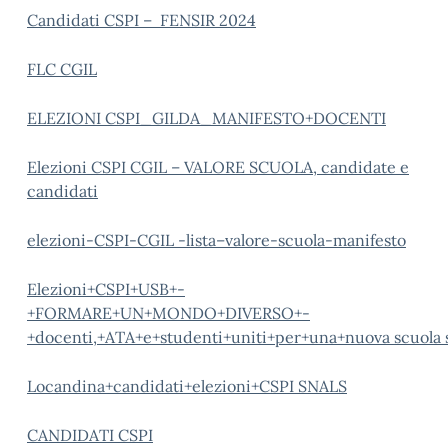
Candidati CSPI – FENSIR 2024
FLC CGIL
ELEZIONI CSPI_GILDA_MANIFESTO+DOCENTI
Elezioni CSPI CGIL – VALORE SCUOLA, candidate e
candidati
elezioni-CSPI-CGIL -lista–valore-scuola-manifesto
Elezioni+CSPI+USB+-
+FORMARE+UN+MONDO+DIVERSO+-
+docenti,+ATA+e+studenti+uniti+per+una+nuova scuola s
Locandina+candidati+elezioni+CSPI SNALS
CANDIDATI CSPI