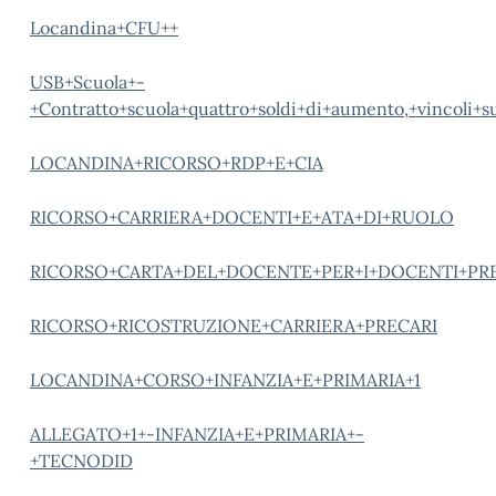
Locandina+CFU++
USB+Scuola+-
+Contratto+scuola+quattro+soldi+di+aumento,+vincoli+sul
LOCANDINA+RICORSO+RDP+E+CIA
RICORSO+CARRIERA+DOCENTI+E+ATA+DI+RUOLO
RICORSO+CARTA+DEL+DOCENTE+PER+I+DOCENTI+PR
RICORSO+RICOSTRUZIONE+CARRIERA+PRECARI
LOCANDINA+CORSO+INFANZIA+E+PRIMARIA+1
ALLEGATO+1+-INFANZIA+E+PRIMARIA+-
+TECNODID