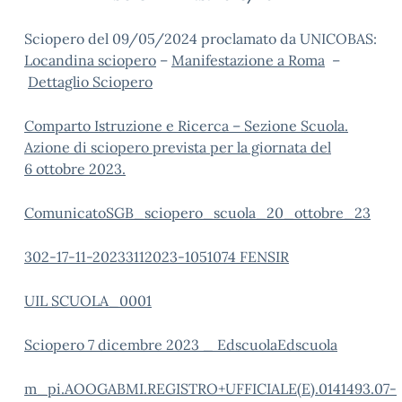
Sciopero del 09/05/2024 proclamato da UNICOBAS:
Locandina sciopero
–
Manifestazione a Roma
–
Dettaglio Sciopero
Comparto Istruzione e Ricerca – Sezione Scuola.
Azione di sciopero prevista per la giornata del
6 ottobre 2023.
ComunicatoSGB_sciopero_scuola_20_ottobre_23
302-17-11-20233112023-1051074 FENSIR
UIL SCUOLA_0001
Sciopero 7 dicembre 2023 _ EdscuolaEdscuola
m_pi.AOOGABMI.REGISTRO+UFFICIALE(E).0141493.07-