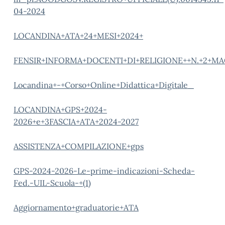
04-2024
LOCANDINA+ATA+24+MESI+2024+
FENSIR+INFORMA+DOCENTI+DI+RELIGIONE++N.+2+MA
Locandina+-+Corso+Online+Didattica+Digitale_
LOCANDINA+GPS+2024-
2026+e+3FASCIA+ATA+2024-2027
ASSISTENZA+COMPILAZIONE+gps
GPS-2024-2026-Le-prime-indicazioni-Scheda-
Fed.-UIL-Scuola-+(1)
Aggiornamento+graduatorie+ATA