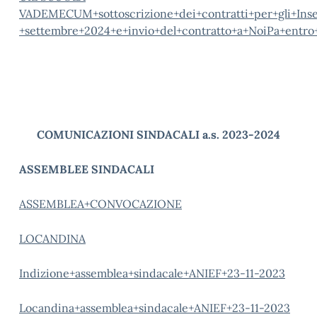
VADEMECUM+sottoscrizione+dei+contratti+per+gli+Inseg
+settembre+2024+e+invio+del+contratto+a+NoiPa+entro
COMUNICAZIONI SINDACALI a.s. 2023-2024
ASSEMBLEE SINDACALI
ASSEMBLEA+CONVOCAZIONE
LOCANDINA
Indizione+assemblea+sindacale+ANIEF+23-11-2023
Locandina+assemblea+sindacale+ANIEF+23-11-2023