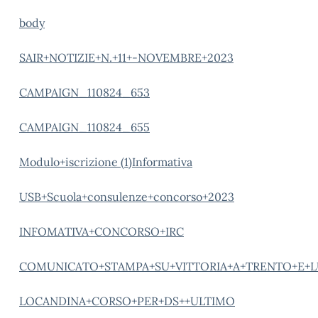
body
SAIR+NOTIZIE+N.+11+-NOVEMBRE+2023
CAMPAIGN_110824_653
CAMPAIGN_110824_655
Modulo+iscrizione (1)
Informativa
USB+Scuola+consulenze+concorso+2023
INFOMATIVA+CONCORSO+IRC
COMUNICATO+STAMPA+SU+VITTORIA+A+TRENTO+E+L
LOCANDINA+CORSO+PER+DS++ULTIMO