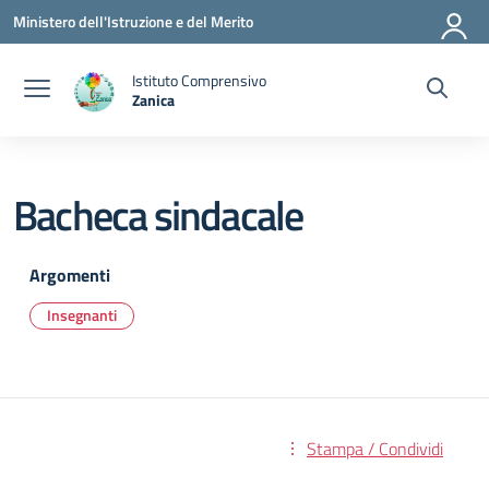
Vai ai contenuti
Vai al menu di navigazione
Vai al footer
Ministero dell'Istruzione e del Merito
Istituto Comprensivo
Zanica
— Visita la pagina iniziale della scuola
Bacheca sindacale
Argomenti
Insegnanti
Stampa / Condividi