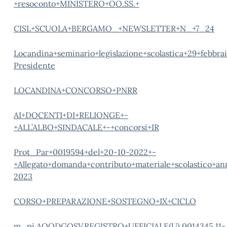
+resoconto+MINISTERO+OO.SS.+
CISL+SCUOLA+BERGAMO_+NEWSLETTER+N_+7_24
Locandina+seminario+legislazione+scolastica+29+febbra
Presidente
LOCANDINA+CONCORSO+PNRR
AI+DOCENTI+DI+RELIONGE+-
+ALL’ALBO+SINDACALE+-+concorsi+IR
Prot_Par+0019594+del+20-10-2022+-
+Allegato+domanda+contributo+materiale+scolastico+an
2023
CORSO+PREPARAZIONE+SOSTEGNO+IX+CICLO
m_pi.AOODGOSV.REGISTRO+UFFICIALE(U).0014345.11-