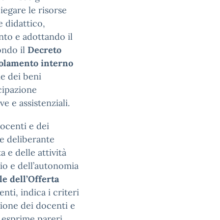
iegare le risorse
 didattico,
to e adottando il
ndo il
Decreto
olamento interno
ne dei beni
ecipazione
ive e assistenziali.
ocenti e dei
ere deliberante
 e delle attività
ncio e dell’autonomia
e dell’Offerta
ti, indica i criteri
zione dei docenti e
e esprime pareri