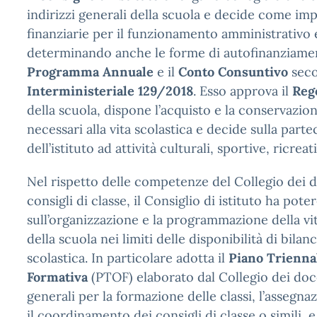
indirizzi generali della scuola e decide come imp
finanziarie per il funzionamento amministrativo e
determinando anche le forme di autofinanziamen
Programma Annuale
e il
Conto Consuntivo
seco
Interministeriale 129/2018
. Esso approva il
Reg
della scuola, dispone l’acquisto e la conservazio
necessari alla vita scolastica e decide sulla part
dell’istituto ad attività culturali, sportive, ricreat
Nel rispetto delle competenze del Collegio dei d
consigli di classe, il Consiglio di istituto ha pot
sull’organizzazione e la programmazione della vita
della scuola nei limiti delle disponibilità di bila
scolastica. In particolare adotta il
Piano Triennal
Formativa
(PTOF) elaborato dal Collegio dei docen
generali per la formazione delle classi, l’assegna
il coordinamento dei consigli di classe o simili, 