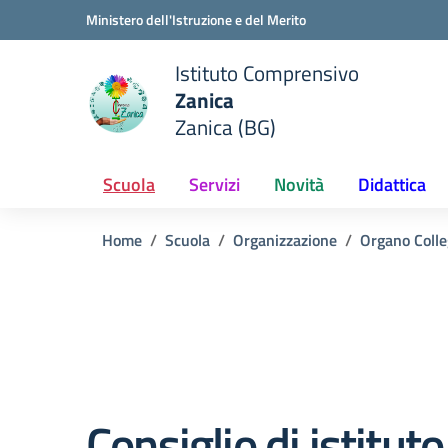
Vai ai contenuti
Vai al menu di navigazione
Vai al footer
Ministero dell'Istruzione e del Merito
Istituto Comprensivo
Zanica
e della scuola
Zanica (BG)
— Visita la pagina iniziale del
Scuola
Servizi
Novità
Didattica
Home
Scuola
Organizzazione
Organo Colle
Consiglio di istitut