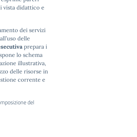
 vista didattico e
etamento dei servizi
ll’uso delle
esecutiva
prepara i
dispone lo schema
ione illustrativa,
zzo delle risorse in
estione corrente e
composizione del