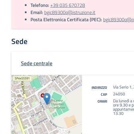
Telefono:
+39 035 670728
Email:
bgic89300q@istruzione.it
Posta Elettronica Certificata (PEC):
bgic89300q@pec
Sede
Sede centrale
Via Serio 1,
INDIRIZZO
24050
CAP
Da lunedì a 
ORARI
ore 9.30 e p
appuntament
13.30