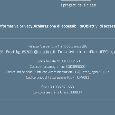
I progetti delle classi
nformativa privacy
Dichiarazione di accessibilità
Obiettivi di access
Indirizzo:
Via Serio, n.1 24050 Zanica (BG)
28
Email:
bgic89300q@istruzione.it
Posta elettronica certificata (PEC):
bgi
Codice fiscale: 95118880160
Codice meccanografico:
BGIC89300Q
Codice Indice delle Pubbliche Amministrazioni (IPA): istsc_bgic89300q
Codice unico di fatturazione (CUF): UFV693
Fax: +39 035 671653
Conto di tesoreria Unica: 309931