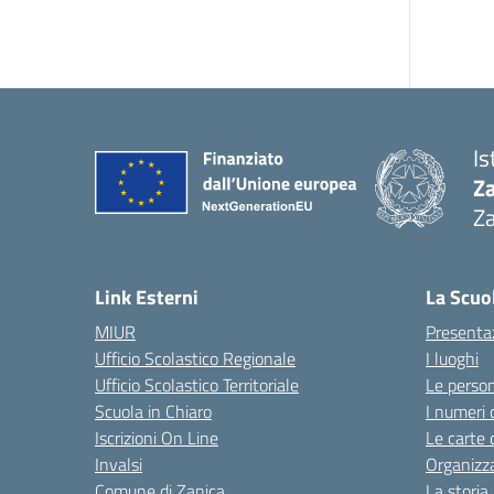
Is
Z
Za
— 
Link Esterni
La Scuo
MIUR
Presenta
Ufficio Scolastico Regionale
I luoghi
Ufficio Scolastico Territoriale
Le perso
Scuola in Chiaro
I numeri 
Iscrizioni On Line
Le carte 
Invalsi
Organizz
Comune di Zanica
La storia