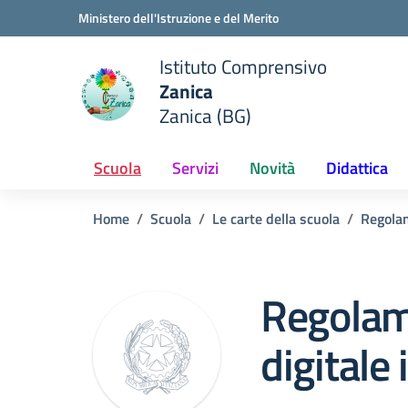
Vai ai contenuti
Vai al menu di navigazione
Vai al footer
Ministero dell'Istruzione e del Merito
Istituto Comprensivo
Zanica
e della scuola
Zanica (BG)
— Visita la pagina iniziale del
Scuola
Servizi
Novità
Didattica
Home
Scuola
Le carte della scuola
Regola
Regolam
digitale 