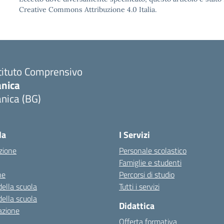
Creative Commons Attribuzione 4.0 Italia.
tituto Comprensivo
anica
nica (BG)
Visita la pagina iniziale della scuola
la
I Servizi
zione
Personale scolastico
Famiglie e studenti
ne
Percorsi di studio
della scuola
Tutti i servizi
della scuola
Didattica
azione
Offerta formativa