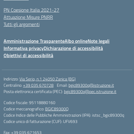
PN Coesione Italia 2021-27
Attuazione Misure PNRR
Tutti gli argomenti
Amministrazione Trasparente
Albo online
Note legali
Informativa privacy
Dichiarazione di accessibilità
Obiettivi di accessibilità
Indirizzo:
Via Serio, n.1 24050 Zanica (BG)
Centralino:
+39 035 670728
Email:
bgic89300q@istruzione.it
Posta elettronica certificata (PEC):
bgic89300q@pec.istruzione.it
Codice fiscale: 95118880160
Codice meccanografico:
BGIC89300Q
Codice Indice delle Pubbliche Amministrazioni (IPA): istsc_bgic89300q
Codice unico di fatturazione (CUF): UFV693
Fax: +39 035 671653