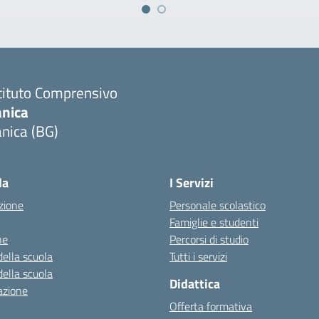
tituto Comprensivo
anica
nica (BG)
Visita la pagina iniziale della scuola
la
I Servizi
zione
Personale scolastico
Famiglie e studenti
ne
Percorsi di studio
della scuola
Tutti i servizi
della scuola
Didattica
azione
Offerta formativa