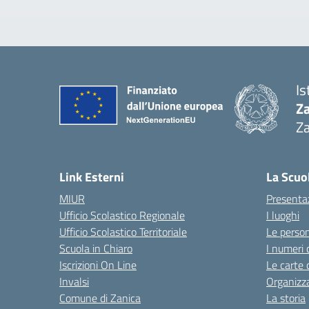
Is
Z
Za
— 
Link Esterni
La Scuo
MIUR
Presenta
Ufficio Scolastico Regionale
I luoghi
Ufficio Scolastico Territoriale
Le perso
Scuola in Chiaro
I numeri 
Iscrizioni On Line
Le carte 
Invalsi
Organizz
Comune di Zanica
La storia