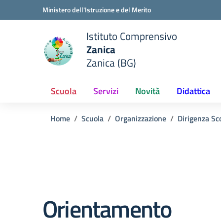
Vai ai contenuti
Vai al menu di navigazione
Vai al footer
Ministero dell'Istruzione e del Merito
Istituto Comprensivo
Zanica
e della scuola
Zanica (BG)
— Visita la pagina iniziale del
Scuola
Servizi
Novità
Didattica
Home
Scuola
Organizzazione
Dirigenza Sc
Orientamento