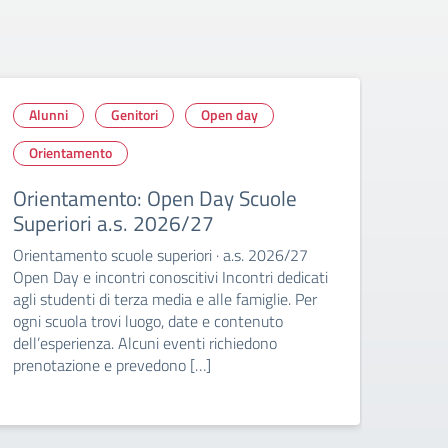
Alunni
Genitori
Open day
Gen
Orientamento
Op
Orientamento: Open Day Scuole
Ope
Superiori a.s. 2026/27
locan
legge
Orientamento scuole superiori · a.s. 2026/27
Scuol
Open Day e incontri conoscitivi Incontri dedicati
creat
agli studenti di terza media e alle famiglie. Per
ogni scuola trovi luogo, date e contenuto
dell’esperienza. Alcuni eventi richiedono
prenotazione e prevedono […]