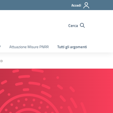
Accedi
Cerca
7
Attuazione Misure PNRR
Tutti gli argomenti
to