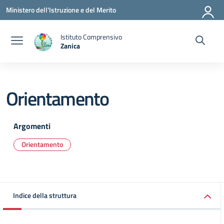
Vai ai contenuti
Vai al menu di navigazione
Vai al footer
Ministero dell'Istruzione e del Merito
Istituto Comprensivo
Zanica
— Visita la pagina iniziale della scuola
Orientamento
Argomenti
Orientamento
Indice della struttura