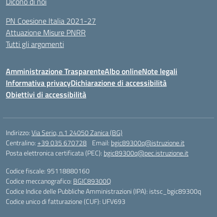
Dicono di noi
PN Coesione Italia 2021-27
Attuazione Misure PNRR
Tutti gli argomenti
Amministrazione Trasparente
Albo online
Note legali
Informativa privacy
Dichiarazione di accessibilità
Obiettivi di accessibilità
Indirizzo:
Via Serio, n.1 24050 Zanica (BG)
Centralino:
+39 035 670728
Email:
bgic89300q@istruzione.it
Posta elettronica certificata (PEC):
bgic89300q@pec.istruzione.it
Codice fiscale: 95118880160
Codice meccanografico:
BGIC89300Q
Codice Indice delle Pubbliche Amministrazioni (IPA): istsc_bgic89300q
Codice unico di fatturazione (CUF): UFV693