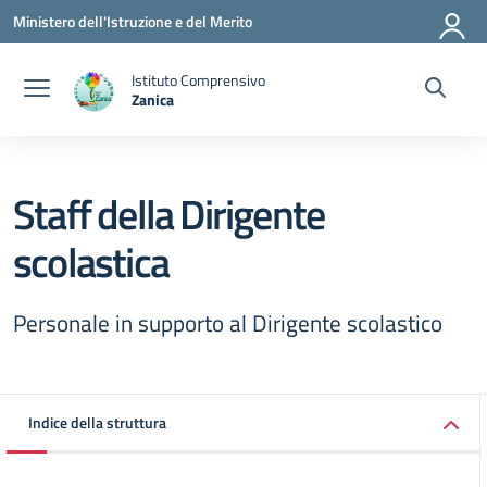
Vai ai contenuti
Vai al menu di navigazione
Vai al footer
Ministero dell'Istruzione e del Merito
Istituto Comprensivo
Zanica
— Visita la pagina iniziale della scuola
Staff della Dirigente
scolastica
Personale in supporto al Dirigente scolastico
Indice della struttura