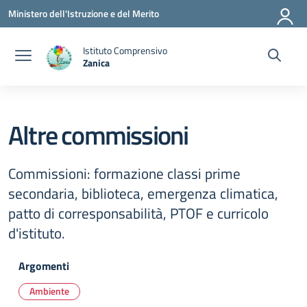
Vai ai contenuti
Vai al menu di navigazione
Vai al footer
Ministero dell'Istruzione e del Merito
Istituto Comprensivo
Zanica
— Visita la pagina iniziale della scuola
Altre commissioni
Commissioni: formazione classi prime
secondaria, biblioteca, emergenza climatica,
patto di corresponsabilità, PTOF e curricolo
d'istituto.
Argomenti
Ambiente