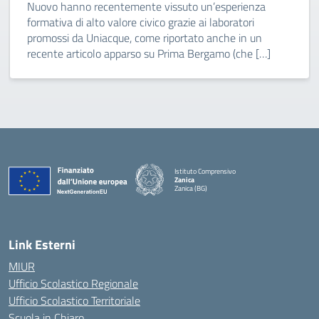
Nuovo hanno recentemente vissuto un’esperienza
formativa di alto valore civico grazie ai laboratori
promossi da Uniacque, come riportato anche in un
recente articolo apparso su Prima Bergamo (che […]
Istituto Comprensivo
Zanica
Zanica (BG)
— Visita la pagina iniziale della scuola
Link Esterni
MIUR
Ufficio Scolastico Regionale
Ufficio Scolastico Territoriale
Scuola in Chiaro