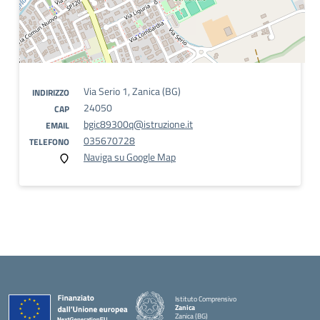
Via Serio 1, Zanica (BG)
INDIRIZZO
24050
CAP
bgic89300q@istruzione.it
EMAIL
035670728
TELEFONO
Naviga su Google Map
Istituto Comprensivo
Zanica
Zanica (BG)