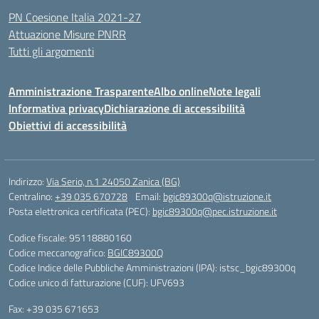
PN Coesione Italia 2021-27
Attuazione Misure PNRR
Tutti gli argomenti
Amministrazione Trasparente
Albo online
Note legali
Informativa privacy
Dichiarazione di accessibilità
Obiettivi di accessibilità
Indirizzo:
Via Serio, n.1 24050 Zanica (BG)
Centralino:
+39 035 670728
Email:
bgic89300q@istruzione.it
Posta elettronica certificata (PEC):
bgic89300q@pec.istruzione.it
Codice fiscale: 95118880160
Codice meccanografico:
BGIC89300Q
Codice Indice delle Pubbliche Amministrazioni (IPA): istsc_bgic89300q
Codice unico di fatturazione (CUF): UFV693
Fax: +39 035 671653