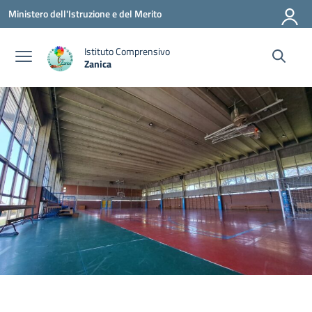
Vai ai contenuti
Vai al menu di navigazione
Vai al footer
Ministero dell'Istruzione e del Merito
Istituto Comprensivo
Zanica
— Visita la pagina iniziale della scuola