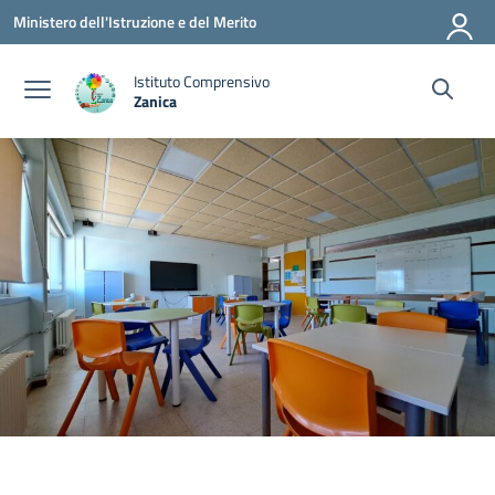
Vai ai contenuti
Vai al menu di navigazione
Vai al footer
Ministero dell'Istruzione e del Merito
Istituto Comprensivo
Zanica
— Visita la pagina iniziale della scuola