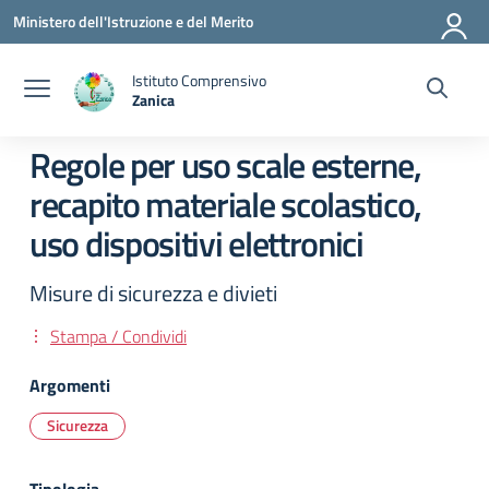
Vai ai contenuti
Vai al menu di navigazione
Vai al footer
Ministero dell'Istruzione e del Merito
Istituto Comprensivo
Zanica
— Visita la pagina iniziale della scuola
Regole per uso scale esterne,
recapito materiale scolastico,
uso dispositivi elettronici
Misure di sicurezza e divieti
Stampa / Condividi
Argomenti
Sicurezza