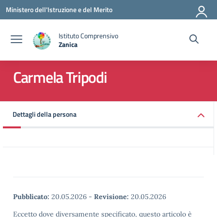
Vai ai contenuti
Vai al menu di navigazione
Vai al footer
Ministero dell'Istruzione e del Merito
Istituto Comprensivo
Zanica
— Visita la pagina iniziale della scuola
Carmela Tripodi
Dettagli della persona
Pubblicato:
20.05.2026
-
Revisione:
20.05.2026
Eccetto dove diversamente specificato, questo articolo è