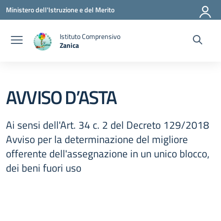
Vai ai contenuti
Vai al menu di navigazione
Vai al footer
Ministero dell'Istruzione e del Merito
Istituto Comprensivo
Zanica
— Visita la pagina iniziale della scuola
AVVISO D’ASTA
Ai sensi dell'Art. 34 c. 2 del Decreto 129/2018
Avviso per la determinazione del migliore
offerente dell'assegnazione in un unico blocco,
dei beni fuori uso