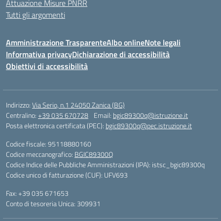
Attuazione Misure PNRR
Tutti gli argomenti
Amministrazione Trasparente
Albo online
Note legali
Informativa privacy
Dichiarazione di accessibilità
Obiettivi di accessibilità
Indirizzo:
Via Serio, n.1 24050 Zanica (BG)
Centralino:
+39 035 670728
Email:
bgic89300q@istruzione.it
Posta elettronica certificata (PEC):
bgic89300q@pec.istruzione.it
Codice fiscale: 95118880160
Codice meccanografico:
BGIC89300Q
Codice Indice delle Pubbliche Amministrazioni (IPA): istsc_bgic89300q
Codice unico di fatturazione (CUF): UFV693
Fax: +39 035 671653
Conto di tesoreria Unica: 309931