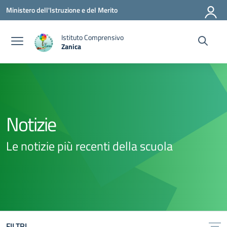
Vai ai contenuti
Vai al menu di navigazione
Vai al footer
Ministero dell'Istruzione e del Merito
Istituto Comprensivo
Zanica
— Visita la pagina iniziale della scuola
Notizie
Le notizie più recenti della scuola
FILTRI