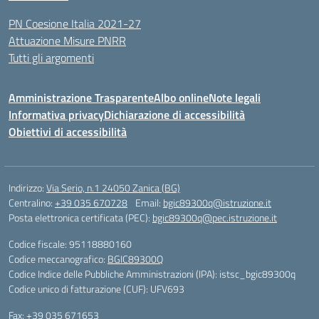
PN Coesione Italia 2021-27
Attuazione Misure PNRR
Tutti gli argomenti
Amministrazione Trasparente
Albo online
Note legali
Informativa privacy
Dichiarazione di accessibilità
Obiettivi di accessibilità
Indirizzo:
Via Serio, n.1 24050 Zanica (BG)
Centralino:
+39 035 670728
Email:
bgic89300q@istruzione.it
Posta elettronica certificata (PEC):
bgic89300q@pec.istruzione.it
Codice fiscale: 95118880160
Codice meccanografico:
BGIC89300Q
Codice Indice delle Pubbliche Amministrazioni (IPA): istsc_bgic89300q
Codice unico di fatturazione (CUF): UFV693
Fax: +39 035 671653