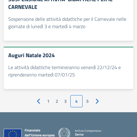
CARNEVALE
Sospensione delle attività didattiche per il Carnevale nelle
giornate di lunedì 3 e martedì 4 marzo
Auguri Natale 2024
Le attività didattiche termineranno venerdì 22/12/24 e
riprenderanno martedì 07/01/25
1
2
3
4
5
Pagina precedente
Pagina successiva
Istituto Comprensivo
Zanica