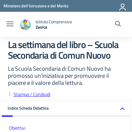
Vai ai contenuti
Vai al menu di navigazione
Vai al footer
Ministero dell'Istruzione e del Merito
Istituto Comprensivo
Zanica
— Visita la pagina iniziale della scuola
La settimana del libro – Scuola
Secondaria di Comun Nuovo
La Scuola Secondaria di Comun Nuovo ha
promosso un'iniziativa per promuovere il
piacere e il valore della lettura.
Stampa / Condividi
Indice Scheda Didattica
Obiettivi