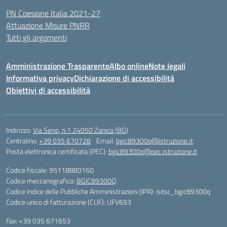
PN Coesione Italia 2021-27
Attuazione Misure PNRR
Tutti gli argomenti
Amministrazione Trasparente
Albo online
Note legali
Informativa privacy
Dichiarazione di accessibilità
Obiettivi di accessibilità
Indirizzo:
Via Serio, n.1 24050 Zanica (BG)
Centralino:
+39 035 670728
Email:
bgic89300q@istruzione.it
Posta elettronica certificata (PEC):
bgic89300q@pec.istruzione.it
Codice fiscale: 95118880160
Codice meccanografico:
BGIC89300Q
Codice Indice delle Pubbliche Amministrazioni (IPA): istsc_bgic89300q
Codice unico di fatturazione (CUF): UFV693
Fax: +39 035 671653