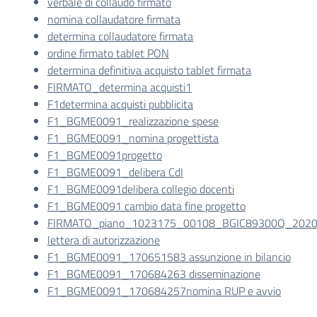
verbale di collaudo firmato
nomina collaudatore firmata
determina collaudatore firmata
ordine firmato tablet PON
determina definitiva acquisto tablet firmata
FIRMATO_determina acquisti1
F1determina acquisti pubblicita
F1_BGME0091_realizzazione spese
F1_BGME0091_nomina progettista
F1_BGME0091progetto
F1_BGME0091_delibera CdI
F1_BGME0091delibera collegio docenti
F1_BGME0091 cambio data fine progetto
FIRMATO_piano_1023175_00108_BGIC89300Q_202
lettera di autorizzazione
F1_BGME0091_170651583 assunzione in bilancio
F1_BGME0091_170684263 disseminazione
F1_BGME0091_170684257nomina RUP e avvio