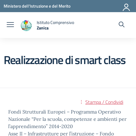
Vai ai contenuti
Vai al menu di navigazione
Vai al footer
Ministero dell'Istruzione e del Merito
Istituto Comprensivo
Zanica
— Visita la pagina iniziale della scuola
Realizzazione di smart class
Stampa / Condividi
Fondi Strutturali Europei – Programma Operativo
Nazionale “Per la scuola, competenze e ambienti per
l’apprendimento” 2014-2020
Asse II – Infrastrutture per l’istruzione – Fondo