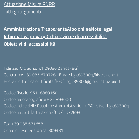
Attuazione Misure PNRR
Tutti gli argomenti
Amministrazione Trasparente
Albo online
Note legali
Informativa privacy
Dichiarazione di accessibilità
Obiettivi di accessibilità
Indirizzo:
Via Serio, n.1 24050 Zanica (BG)
Centralino:
+39 035 670728
Email:
bgic89300q@istruzione.it
Posta elettronica certificata (PEC):
bgic89300q@pec.istruzione.it
Codice fiscale: 95118880160
Codice meccanografico:
BGIC89300Q
Codice Indice delle Pubbliche Amministrazioni (IPA): istsc_bgic89300q
Codice unico di fatturazione (CUF): UFV693
Fax: +39 035 671653
Conto di tesoreria Unica: 309931