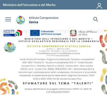
Vai ai contenuti
Vai al menu di navigazione
Vai al footer
Ministero dell'Istruzione e del Merito
Istituto Comprensivo
Zanica
— Visita la pagina iniziale della scuola