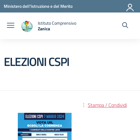
Vai ai contenuti
Vai al menu di navigazione
Vai al footer
Ministero dell'Istruzione e del Merito
Istituto Comprensivo
Zanica
— Visita la pagina iniziale della scuola
ELEZIONI CSPI
Stampa / Condividi