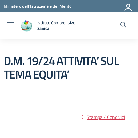
Vai ai contenuti
Vai al menu di navigazione
Vai al footer
Ministero dell'Istruzione e del Merito
Istituto Comprensivo
Zanica
— Visita la pagina iniziale della scuola
D.M. 19/24 ATTIVITA’ SUL
TEMA EQUITA’
Stampa / Condividi