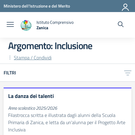
Vai ai contenuti
Vai al menu di navigazione
Vai al footer
Ministero dell'Istruzione e del Merito
Istituto Comprensivo
Zanica
— Visita la pagina iniziale della scuola
Argomento: Inclusione
Stampa / Condividi
FILTRI
La danza dei talenti
Anno scolastico 2025/2026
Filastrocca scritta e illustrata dagli alunni della Scuola
Primaria di Zanica, e letta da un'alunna per il Progetto Arte
Inclusiva