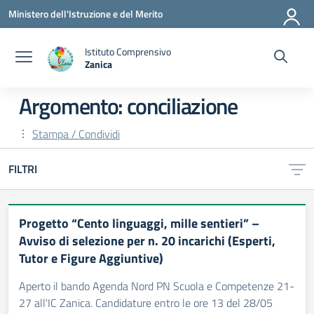
Vai ai contenuti
Vai al menu di navigazione
Vai al footer
Ministero dell'Istruzione e del Merito
Istituto Comprensivo
Zanica
— Visita la pagina iniziale della scuola
Argomento: conciliazione
Stampa / Condividi
FILTRI
Progetto “Cento linguaggi, mille sentieri” –
Avviso di selezione per n. 20 incarichi (Esperti,
Tutor e Figure Aggiuntive)
Aperto il bando Agenda Nord PN Scuola e Competenze 21-
27 all'IC Zanica. Candidature entro le ore 13 del 28/05